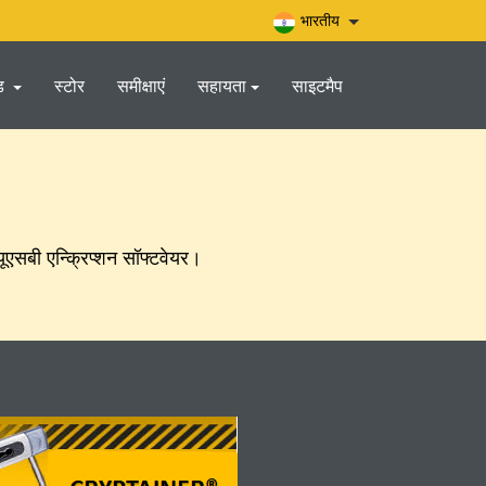
भारतीय
ड
स्टोर
समीक्षाएं
सहायता
साइटमैप
यूएसबी एन्क्रिप्शन सॉफ्टवेयर।