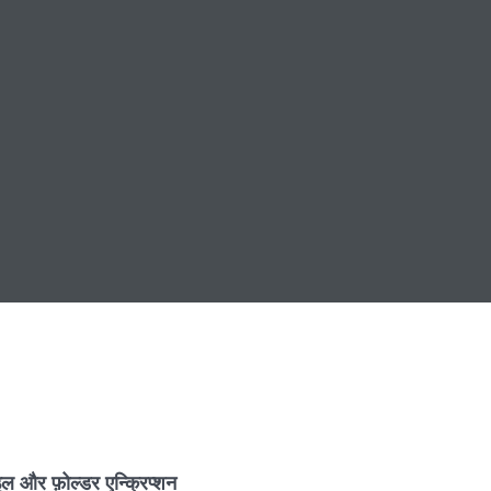
इल और फ़ोल्डर एन्क्रिप्शन